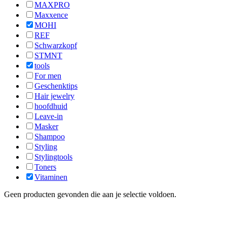
MAXPRO
Maxxence
MOHI
REF
Schwarzkopf
STMNT
tools
For men
Geschenktips
Hair jewelry
hoofdhuid
Leave-in
Masker
Shampoo
Styling
Stylingtools
Toners
Vitaminen
Geen producten gevonden die aan je selectie voldoen.