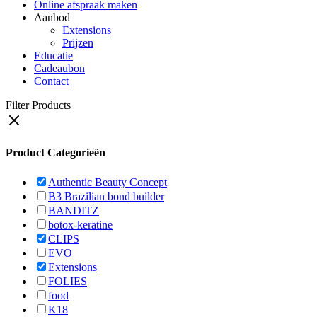
Online afspraak maken
Aanbod
Extensions
Prijzen
Educatie
Cadeaubon
Contact
Filter Products
Product Categorieën
Authentic Beauty Concept
B3 Brazilian bond builder
BANDITZ
botox-keratine
CLIPS
EVO
Extensions
FOLIES
food
K18