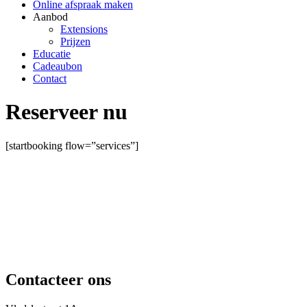
Online afspraak maken
Aanbod
Extensions
Prijzen
Educatie
Cadeaubon
Contact
Reserveer nu
[startbooking flow=”services”]
Contacteer ons